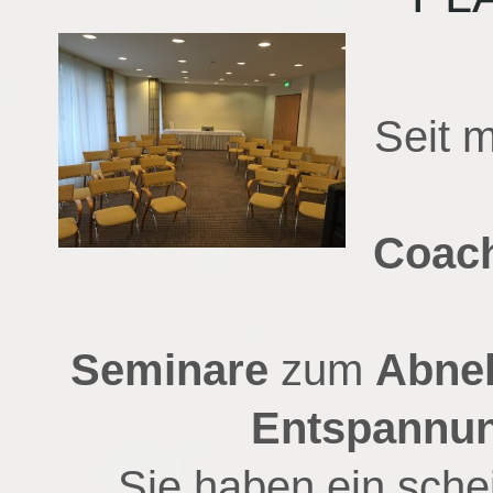
Seit
Coac
Seminare
zum
Abne
Entspannu
Sie haben ein sche