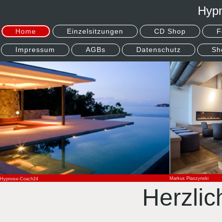
Hyp
Home
Einzelsitzungen
CD Shop
F
Impressum
AGBs
Datenschutz
Sh
Markus Plaszynski
Hypnose-Coach24
Herzli