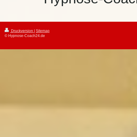
Druckversion
|
Sitemap
© Hypnose-Coach24.de