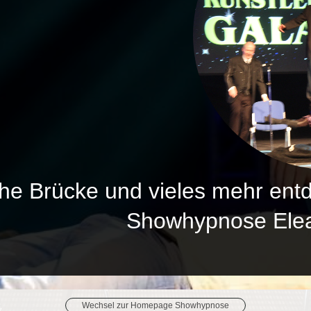
che Brücke und vieles mehr en
Showhypnos
Wechsel zur Homepage Showhypnose