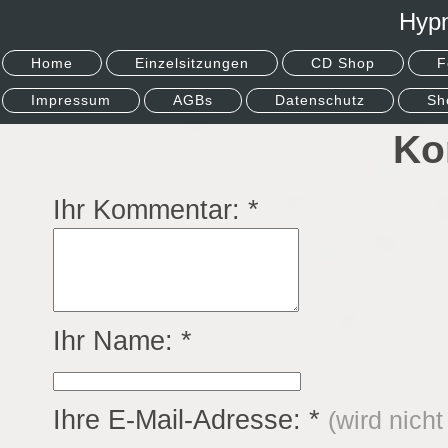
Hyp
Home
Einzelsitzungen
CD Shop
F
Impressum
AGBs
Datenschutz
Sh
Ko
Ihr Kommentar: *
Ihr Name: *
Ihre E-Mail-Adresse: *
(wird nicht